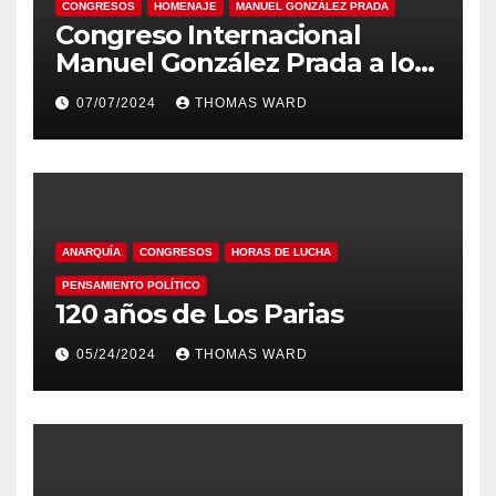
CONGRESOS
HOMENAJE
MANUEL GONZÁLEZ PRADA
Congreso Internacional
Manuel González Prada a los
180 años en la Academia
07/07/2024
THOMAS WARD
Peruana de la Lengua
ANARQUÍA
CONGRESOS
HORAS DE LUCHA
PENSAMIENTO POLÍTICO
120 años de Los Parias
05/24/2024
THOMAS WARD