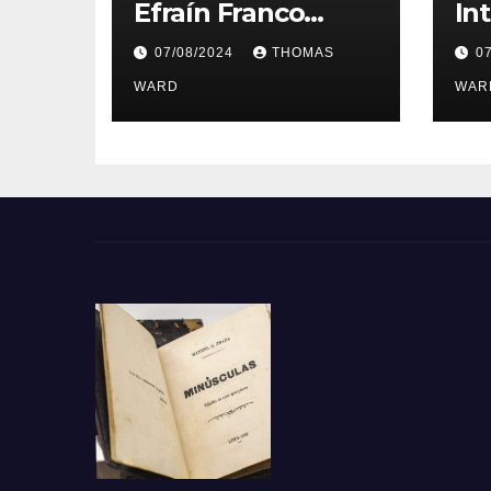
Efraín Franco
In
Ochoa le interesa
Ma
07/08/2024
THOMAS
0
González Prada
Pr
WARD
añ
WAR
Ac
Pe
Le