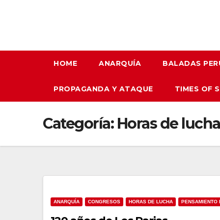
HOME
ANARQUÍA
BALADAS PER
PROPAGANDA Y ATAQUE
TIMES OF 
Categoría:
Horas de luch
ANARQUÍA
CONGRESOS
HORAS DE LUCHA
PENSAMIENTO 