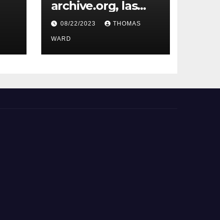
archive.org, las
herramientas
08/22/2023
THOMAS
filológicas y
Horas
de lucha
WARD