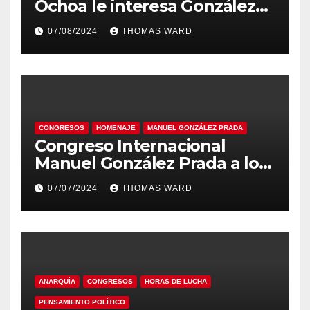
Ochoa le interesa González
Prada
07/08/2024
THOMAS WARD
CONGRESOS
HOMENAJE
MANUEL GONZÁLEZ PRADA
Congreso Internacional
Manuel González Prada a los
180 años en la Academia
07/07/2024
THOMAS WARD
Peruana de la Lengua
ANARQUÍA
CONGRESOS
HORAS DE LUCHA
PENSAMIENTO POLÍTICO