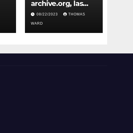
archive.org, las
herramientas
08/22/2023
THOMAS
filológicas y
Horas
de lucha
WARD