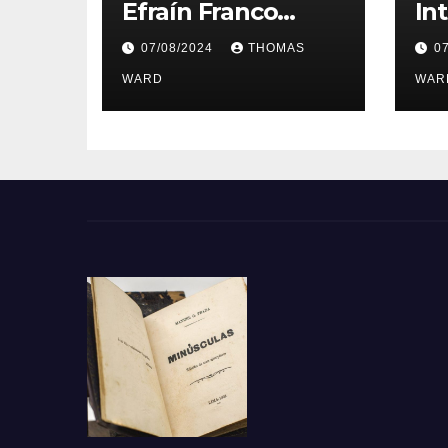
Efraín Franco
In
Ochoa le interesa
Ma
07/08/2024
THOMAS
0
González Prada
Pr
WARD
añ
WAR
Ac
Pe
Le