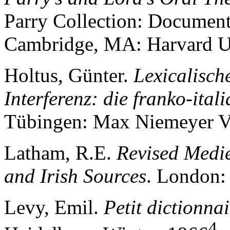
Parry Collection: Document
Cambridge, MA: Harvard Un
Holtus, Günter.
Lexicalisch
Interferenz: die franko-ita
Tübingen: Max Niemeyer Ve
Latham, R.E.
Revised Medie
and Irish Sources
. London:
Levy, Emil.
Petit dictionna
4