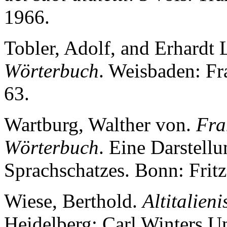
1966.
Tobler, Adolf, and Erhard
Wörterbuch
. Weisbaden: F
63.
Wartburg, Walther von.
Fra
Wörterbuch
. Eine Darstell
Sprachschatzes. Bonn: Fri
Wiese, Berthold.
Altitalien
Heidelberg: Carl Winters U